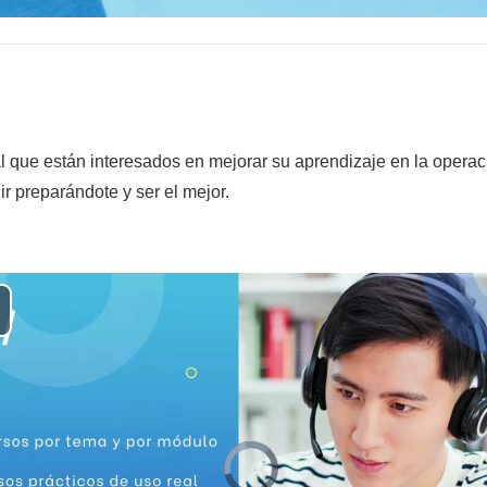
l que están interesados en mejorar su aprendizaje en la opera
ir preparándote y ser el mejor.
ay
deo
Video
Player
is
loading.